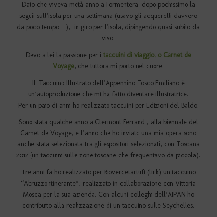
Dato che viveva metà anno a Formentera, dopo pochissimo la
seguii sull’isola per una settimana (usavo gli acquerelli davvero
da poco tempo…), in giro per l’isola, dipingendo quasi subito da
vivo.
Devo a lei la passione per i
taccuini di viaggio, o Carnet de
Voyage
, che tuttora mi porto nel cuore.
IL Taccuino Illustrato dell’Appennino Tosco Emiliano è
un’autoproduzione che mi ha fatto diventare illustratrice.
Per un paio di anni ho realizzato taccuini per Edizioni del Baldo.
Sono stata qualche anno a Clermont Ferrand , alla biennale del
Carnet de Voyage, e l’anno che ho inviato una mia opera sono
anche stata selezionata tra gli espositori selezionati, con Toscana
2012 (un taccuini sulle zone toscane che frequentavo da piccola).
Tre anni fa ho realizzato per Rioverdetartufi (link) un taccuino
“Abruzzo itinerante”, realizzato in collaborazione con Vittoria
Mosca per la sua azienda. Con alcuni colleghi dell’AIPAN ho
contribuito alla realizzazione di un taccuino sulle Seychelles.