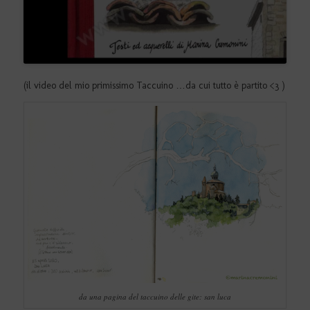
(il video del mio primissimo Taccuino …da cui tutto è partito <3 )
da una pagina del taccuino delle gite: san luca