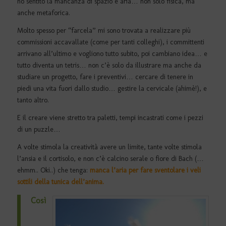
ho sentito la mancanza di spazio e aria… non solo fisica, ma
anche metaforica.
Molto spesso per “farcela” mi sono trovata a realizzare più
commissioni accavallate (come per tanti colleghi), i committenti
arrivano all’ultimo e vogliono tutto subito, poi cambiano idea… e
tutto diventa un tetris… non c’è solo da illustrare ma anche da
studiare un progetto, fare i preventivi… cercare di tenere in
piedi una vita fuori dallo studio… gestire la cervicale (ahimè!), e
tanto altro.
E il creare viene stretto tra paletti, tempi incastrati come i pezzi
di un puzzle…
A volte stimola la creatività avere un limite, tante volte stimola
l’ansia e il cortisolo, e non c’è calcino serale o fiore di Bach (…
ehmm.. Oki..) che tenga:
manca l’aria per fare sventolare i veli
sottili della tunica dell’anima.
Così