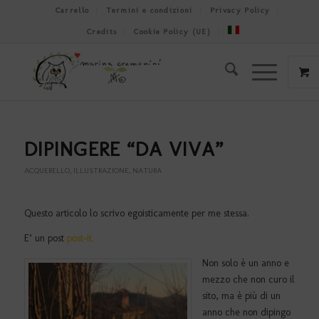
Carrello
Termini e condizioni
Privacy Policy
Credits
Cookie Policy (UE)
DIPINGERE “DA VIVA”
ACQUERELLO
,
ILLUSTRAZIONE
,
NATURA
Questo articolo lo scrivo egoisticamente per me stessa.
E’ un post
post-it.
Non solo è un anno e
mezzo che non curo il
sito, ma è più di un
anno che non dipingo