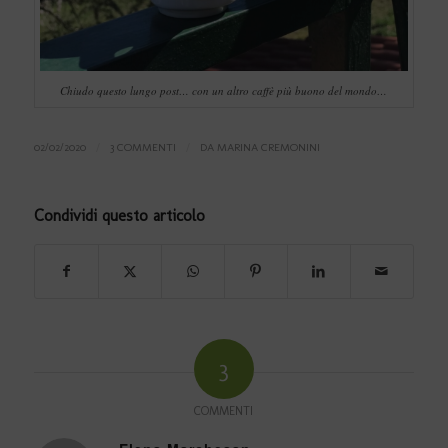
Chiudo questo lungo post… con un altro caffè più buono del mondo…
02/02/2020
/
3 COMMENTI
/
DA
MARINA CREMONINI
Condividi questo articolo
3
COMMENTI