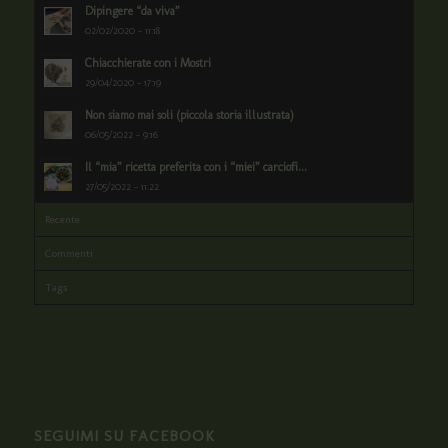
Dipingere “da viva”
02/02/2020 - 11:18
Chiacchierate con i Mostri
29/04/2020 - 17:19
Non siamo mai soli (piccola storia illustrata)
06/05/2022 - 9:16
Il “mia” ricetta preferita con i “miei” carciofi...
27/05/2022 - 11:22
Recente
Commenti
Tags
SEGUIMI SU FACEBOOK