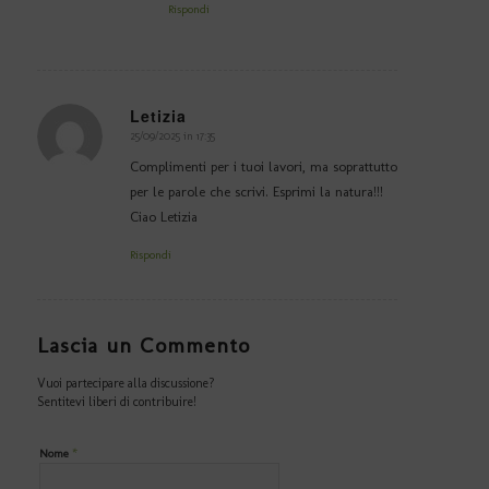
Rispondi
Letizia
25/09/2025 in 17:35
dice:
Complimenti per i tuoi lavori, ma soprattutto
per le parole che scrivi. Esprimi la natura!!!
Ciao Letizia
Rispondi
Lascia un Commento
Vuoi partecipare alla discussione?
Sentitevi liberi di contribuire!
*
Nome