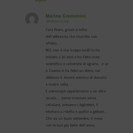
Rispondi
Marina Cremonini
26/08/2021 in 10:51
dice:
Cara Elena, grazie e mille
dell’abbraccio che ricambio con
affetto…
NO, non è mai troppo tardi! io ho
iniziato a 30 anni e ho fatto liceo
scientifico e università di agraria…e se
il Cosmo ci ha fatto un dono, noi
abbiamo il dovere animico di donarlo
a nostra volta…
E comunque apparteniamo a un altro
secolo… siamo cresciute senza
cellulare, avevamo i bigliettini, il
telefono a rotella e quello a gettoni…
Che sia un buon settembre, il mese
con le luci più belle dell’anno.