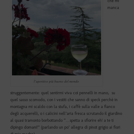
che mi
manca
l’aperitivo più buono del mondo
struggentemente: quel sentirmi viva coi pennelli in mano, su
quel sasso scomodo, con i vestiti che sanno di speck perchè in
montagna mi scaldo con la stufa, i caffè sulla valle a fianco
degli acquerelli, o i calicini nell’aria fresca scrutando il giardino
al quasi tramonto borbottando “…spetta a sfiorire eh! a te ti
dipingo domani!” (parlando un po’ allegra di pinot grigio ai fiori