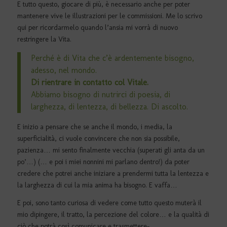
E tutto questo, giocare di più, è necessario anche per poter
mantenere vive le illustrazioni per le commissioni. Me lo scrivo
qui per ricordarmelo quando l’ansia mi vorrà di nuovo
restringere la Vita.
Perché è di Vita che c’è ardentemente bisogno,
adesso, nel mondo.
Di rientrare in contatto col Vitale.
Abbiamo bisogno di nutrirci di poesia, di
larghezza, di lentezza, di bellezza. Di ascolto.
E inizio a pensare che se anche il mondo, i media, la
superficialità, ci vuole convincere che non sia possibile,
pazienza… mi sento finalmente vecchia (superati gli anta da un
po’…) (… e poi i miei nonnini mi parlano dentro!) da poter
credere che potrei anche iniziare a prendermi tutta la lentezza e
la larghezza di cui la mia anima ha bisogno. E vaffa…
E poi, sono tanto curiosa di vedere come tutto questo muterà il
mio dipingere, il tratto, la percezione del colore… e la qualità di
ciò che potrà così comunicare e trasmettere-