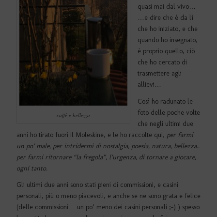
quasi mai dal vivo…
…e dire che è da lì
che ho iniziato, e che
quando ho insegnato,
è proprio quello, ciò
che ho cercato di
trasmettere agli
allievi…
Così ho radunato le
foto delle poche volte
caffè e bellezza
che negli ultimi due
anni ho tirato fuori il Moleskine, e le ho raccolte qui,
per farmi
un po’ male, per intridermi di nostalgia, poesia, natura, bellezza..
per farmi ritornare “la fregola”, l’urgenza, di tornare a giocare,
ogni tanto.
Gli ultimi due anni sono stati pieni di commissioni, e casini
personali, più o meno piacevoli, e anche se ne sono grata e felice
(delle commissioni… un po’ meno dei casini personali ;-) ) spesso