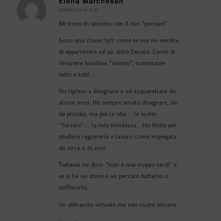
Elena Marchesan
20/08/2021 in 21:33
dice:
Mi trovo in sintonia con il tuo “pensare”.
Sono una classe 1977 come te ma mi sembra
di appartenere ad un altro Secolo. Cerco di
rimanere bambina “dentro”, nonostante
tutto e tutti…
Ho ripreso a disegnare e ad acquarellare da
alcuni mesi. Ho sempre amato disegnare, sin
da piccola, ma poi la vita… le scelte
“forzate”… la mia timidezza.. .Ho finito per
studiare ragioneria e lavoro come impiegata
da circa a 25 anni.
Tuttavia mi dico: “non è mai troppo tardi” e
se si ha un dono è un peccato buttarlo o
soffocarlo.
Un abbraccio virtuale ma con cuore sincero.