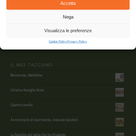
Accetta
Nega
Visualizza le preferenze
Cookie Policy
Privacy Policy
IL MIO TACCUINO
Benvenuta, Matildina
Un'altra famiglia felice
Quattro sorelle
Anniversario di matrimonio, restando bambini
La famiglia più bella che ho illustrato