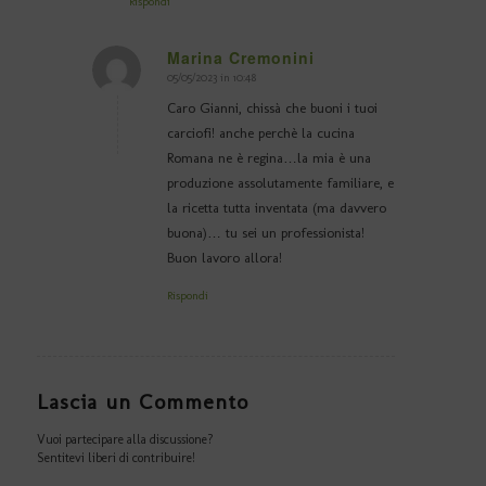
Rispondi
Marina Cremonini
05/05/2023 in 10:48
dice:
Caro Gianni, chissà che buoni i tuoi
carciofi! anche perchè la cucina
Romana ne è regina…la mia è una
produzione assolutamente familiare, e
la ricetta tutta inventata (ma davvero
buona)… tu sei un professionista!
Buon lavoro allora!
Rispondi
Lascia un Commento
Vuoi partecipare alla discussione?
Sentitevi liberi di contribuire!