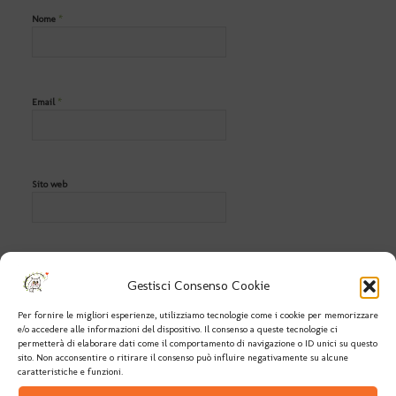
*
Nome
*
Email
Sito web
Gestisci Consenso Cookie
Per fornire le migliori esperienze, utilizziamo tecnologie come i cookie per memorizzare
e/o accedere alle informazioni del dispositivo. Il consenso a queste tecnologie ci
permetterà di elaborare dati come il comportamento di navigazione o ID unici su questo
sito. Non acconsentire o ritirare il consenso può influire negativamente su alcune
caratteristiche e funzioni.