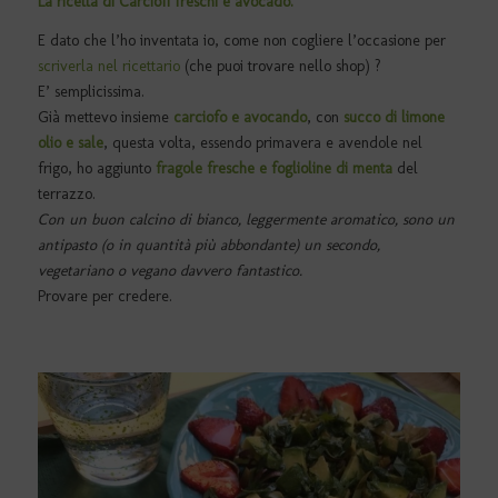
La ricetta di Carciofi freschi e avocado.
E dato che l’ho inventata io, come non cogliere l’occasione per
scriverla nel ricettario
(che puoi trovare nello shop) ?
E’ semplicissima.
Già mettevo insieme
carciofo e avocando
, con
succo di limone
olio e sale
, questa volta, essendo primavera e avendole nel
frigo, ho aggiunto
fragole fresche e foglioline di menta
del
terrazzo.
Con un buon calcino di bianco, leggermente aromatico, sono un
antipasto (o in quantità più abbondante) un secondo,
vegetariano o vegano davvero fantastico.
Provare per credere.