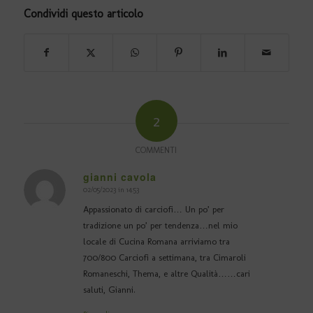
Condividi questo articolo
2
COMMENTI
gianni cavola
02/05/2023 in 14:53
dice:
Appassionato di carciofi… Un po’ per
tradizione un po’ per tendenza…nel mio
locale di Cucina Romana arriviamo tra
700/800 Carciofi a settimana, tra Cimaroli
Romaneschi, Thema, e altre Qualità……cari
saluti, Gianni.