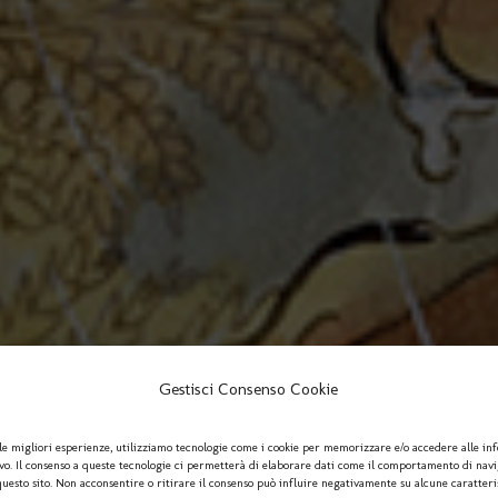
Gestisci Consenso Cookie
le migliori esperienze, utilizziamo tecnologie come i cookie per memorizzare e/o accedere alle in
ivo. Il consenso a queste tecnologie ci permetterà di elaborare dati come il comportamento di nav
questo sito. Non acconsentire o ritirare il consenso può influire negativamente su alcune caratteri