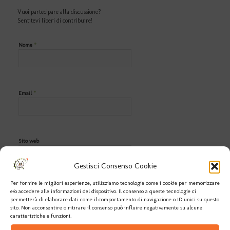
Vuoi partecipare alla discussione?
Sentitevi liberi di contribuire!
*
Nome
*
Email
Sito web
Gestisci Consenso Cookie
Per fornire le migliori esperienze, utilizziamo tecnologie come i cookie per memorizzare
e/o accedere alle informazioni del dispositivo. Il consenso a queste tecnologie ci
permetterà di elaborare dati come il comportamento di navigazione o ID unici su questo
sito. Non acconsentire o ritirare il consenso può influire negativamente su alcune
caratteristiche e funzioni.