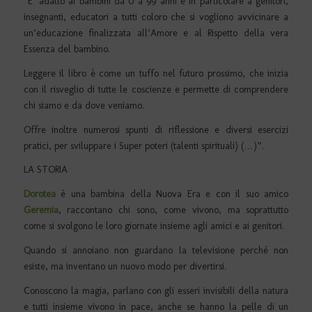
“E’ adatto ai bambini da 0 a 99 anni e in particolare a genitori,
insegnanti, educatori a tutti coloro che si vogliono avvicinare a
un’educazione finalizzata all’Amore e al Rispetto della vera
Essenza del bambino.
Leggere il libro è come un tuffo nel futuro prossimo, che inizia
con il risveglio di tutte le coscienze e permette di comprendere
chi siamo e da dove veniamo.
Offre inoltre numerosi spunti di riflessione e diversi esercizi
pratici, per sviluppare i Super poteri (talenti spirituali) (…)”.
LA STORIA
Dorotea
è una bambina della Nuova Era e con il suo amico
Geremia
, raccontano chi sono, come vivono, ma soprattutto
come si svolgono le loro giornate insieme agli amici e ai genitori.
Quando si annoiano non guardano la televisione perché non
esiste, ma inventano un nuovo modo per divertirsi.
Conoscono la magia, parlano con gli esseri invisibili della natura
e tutti insieme vivono in pace, anche se hanno la pelle di un