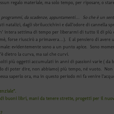
sun regalo materiale, ma solo tempo, per riposare, o stare
da programmi, da scadenze, appuntamenti… So che è un sen
ti natalizi, dagli sbriluccichini e dall’odore di cannella s
 intera settima di tempo per liberarmi di tutto il di più
è, forse riuscirò a primavera…). E al pensiero di avere u
ene male: evidentemente sono a un punto apice. Sono mome
è dietro la curva, ma sai che curvi.
olti più oggetti accumulati in anni di passioni varie ( da 
edo di poter dire, non abbiamo) più tempo, né vuoto. Non 
essa saperlo ora, ma in questo periodo mi fa venire l’acqu
senziale”.
 di buoni libri, mani da tenere strette, progetti per il nu
o?