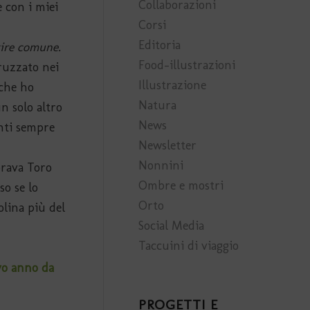
Collaborazioni
 con i miei
Corsi
Editoria
tire comune.
Food-illustrazioni
pruzzato nei
Illustrazione
 che ho
Natura
n solo altro
News
nti sempre
Newsletter
Nonnini
brava Toro
Ombre e mostri
so se lo
Orto
olina più del
Social Media
Taccuini di viaggio
ovo anno da
PROGETTI E