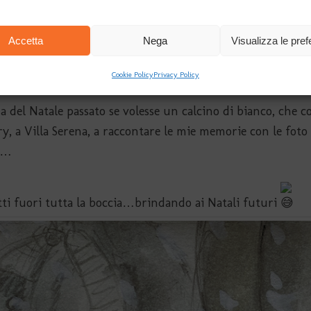
t’anno in particolare non riesco a ritrovare quell’aria in 
Accetta
Nega
Visualizza le pre
e.
mutato tantissimo.
Cookie Policy
Privacy Policy
a del Natale passato se volesse un calcino di bianco, che c
, a Villa Serena, a raccontare le mie memorie con le foto 
e …
atti fuori tutta la boccia…brindando ai Natali futuri