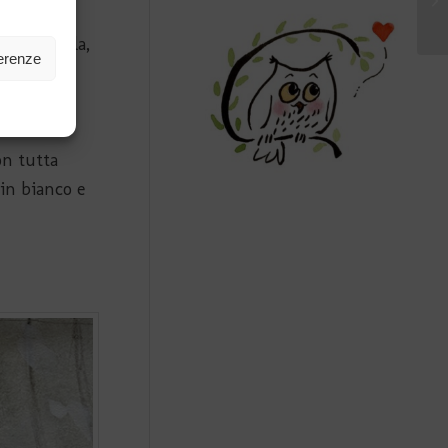
città…nulla,
ferenze
on tutta
in bianco e