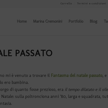
Carrello
Termini e condizioni
Home
Marina Cremonini
Portfolio
Blog
Ta
ALE PASSATO
nno mi è venuto a trovare il
Fantasma del natale passato
, e
ndo ero bambina.
orgo di quanto fosse prezioso, era
il tempo dilatato e il si
i Natale: sulla poltronciona anni ’80, larga e squadrata, tu
ntasia.