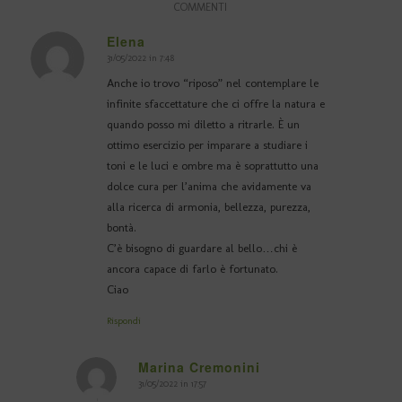
COMMENTI
Elena
31/05/2022 in 7:48
dice:
Anche io trovo “riposo” nel contemplare le
infinite sfaccettature che ci offre la natura e
quando posso mi diletto a ritrarle. È un
ottimo esercizio per imparare a studiare i
toni e le luci e ombre ma è soprattutto una
dolce cura per l’anima che avidamente va
alla ricerca di armonia, bellezza, purezza,
bontà.
C’è bisogno di guardare al bello…chi è
ancora capace di farlo è fortunato.
Ciao
Rispondi
Marina Cremonini
31/05/2022 in 17:57
dice: