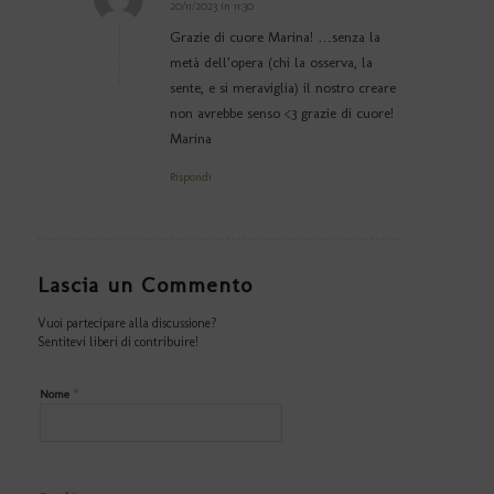
20/11/2023 in 11:30
dice:
Grazie di cuore Marina! …senza la
metà dell’opera (chi la osserva, la
sente, e si meraviglia) il nostro creare
non avrebbe senso <3 grazie di cuore!
Marina
Rispondi
Lascia un Commento
Vuoi partecipare alla discussione?
Sentitevi liberi di contribuire!
*
Nome