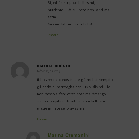
Si, ed è un riposo bellissimi,
nutriente… di cui però non sarei mai
sazia.
Grazie del tuo contributo!
Rispondi
marina meloni
19/11/2023 in 22:13
dice:
ti ho appena conosciuta e già mi hai riempito
gli occhi di meraviglia con i tuoi dipinti – io
non riesco a fare certe cose ma rimango
sempre stupita di fronte a tanta bellezza –
grazie infinite sei bravissima
Rispondi
Marina Cremonini