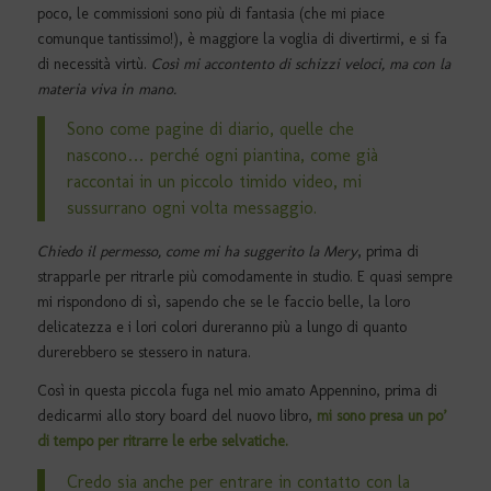
poco, le commissioni sono più di fantasia (che mi piace
comunque tantissimo!), è maggiore la voglia di divertirmi, e si fa
di necessità virtù.
Così mi accontento di schizzi veloci, ma con la
materia viva in mano.
Sono come pagine di diario, quelle che
nascono… perché ogni piantina, come già
raccontai in un piccolo
timido video,
mi
sussurrano ogni volta messaggio.
Chiedo il permesso, come mi ha suggerito la Mery
, prima di
strapparle per ritrarle più comodamente in studio. E quasi sempre
mi rispondono di sì, sapendo che se le faccio belle, la loro
delicatezza e i lori colori dureranno più a lungo di quanto
durerebbero se stessero in natura.
Così in questa piccola fuga nel mio amato Appennino, prima di
dedicarmi allo story board del nuovo libro,
mi sono presa un po’
di tempo per ritrarre le erbe selvatiche.
Credo sia anche per entrare in contatto con la