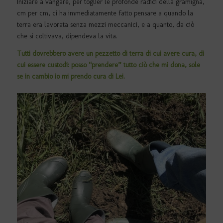
Iniziare a vangare, per toglier le profonde radici della gramigna,
cm per cm, ci ha immediatamente fatto pensare a quando la
terra era lavorata senza mezzi meccanici, e a quanto, da ciò
che si coltivava, dipendeva la vita.
Tutti dovrebbero avere un pezzetto di terra di cui avere cura, di
cui essere custodi: posso “prendere” tutto ciò che mi dona, sole
se in cambio io mi prendo cura di Lei.