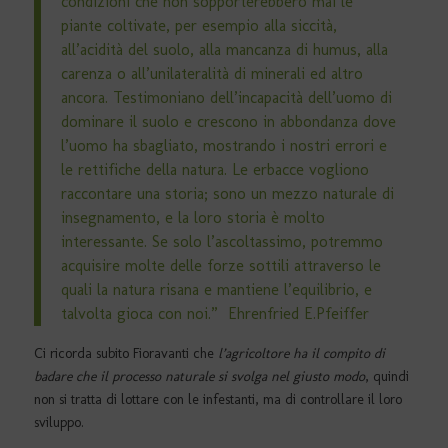
condizioni che non sopporterebbero mai le
piante coltivate, per esempio alla siccità,
all’acidità del suolo, alla mancanza di humus, alla
carenza o all’unilateralità di minerali ed altro
ancora. Testimoniano dell’incapacità dell’uomo di
dominare il suolo e crescono in abbondanza dove
l’uomo ha sbagliato, mostrando i nostri errori e
le rettifiche della natura. Le erbacce vogliono
raccontare una storia; sono un mezzo naturale di
insegnamento, e la loro storia è molto
interessante. Se solo l’ascoltassimo, potremmo
acquisire molte delle forze sottili attraverso le
quali la natura risana e mantiene l’equilibrio, e
talvolta gioca con noi.” Ehrenfried E.Pfeiffer
Ci ricorda subito Fioravanti che
l’agricoltore ha il compito di
badare che il processo naturale si svolga nel giusto modo
, quindi
non si tratta di lottare con le infestanti, ma di controllare il loro
sviluppo.