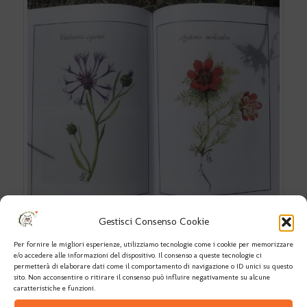
Gestisci Consenso Cookie
Per fornire le migliori esperienze, utilizziamo tecnologie come i cookie per memorizzare
Altre mie tavole botaniche presenti nel libro
e/o accedere alle informazioni del dispositivo. Il consenso a queste tecnologie ci
permetterà di elaborare dati come il comportamento di navigazione o ID unici su questo
sito. Non acconsentire o ritirare il consenso può influire negativamente su alcune
caratteristiche e funzioni.