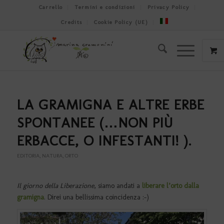
Carrello
Termini e condizioni
Privacy Policy
Credits
Cookie Policy (UE)
LA GRAMIGNA E ALTRE ERBE
SPONTANEE (…NON PIÙ
ERBACCE, O INFESTANTI! ).
EDITORIA
,
NATURA
,
ORTO
Il giorno della Liberazione
, siamo andati a
liberare l’orto dalla
gramigna
. Direi una bellissima coincidenza :-)