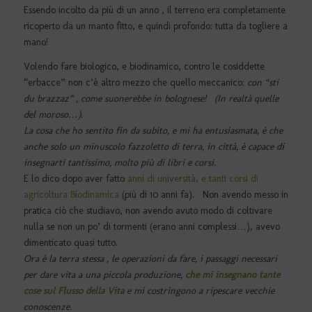
Essendo incolto da più di un anno , il terreno era completamente
ricoperto da un manto fitto, e quindi profondo: tutta da togliere a
mano!
Volendo fare biologico, e biodinamico, contro le cosiddette
“erbacce” non c’è altro mezzo che quello meccanico:
con “sti
du brazzaz” , come suonerebbe in bolognese! (In realtà quelle
del moroso…).
La cosa che ho sentito fin da subito, e mi ha entusiasmata, è che
anche solo un minuscolo fazzoletto di terra, in città, è capace di
insegnarti tantissimo, molto più di libri e corsi.
E lo dico dopo aver fatto
anni di università, e tanti corsi di
agricoltura Biodinamica
(più di 10 anni fa). Non avendo messo in
pratica ciò che studiavo, non avendo avuto modo di coltivare
nulla se non un po’ di tormenti (erano anni complessi…), avevo
dimenticato quasi tutto.
Ora è la terra stessa , le operazioni da fare, i passaggi necessari
per dare vita a una piccola produzione,
che mi insegnano tante
cose sul Flusso della Vita
e mi costringono a ripescare vecchie
conoscenze.