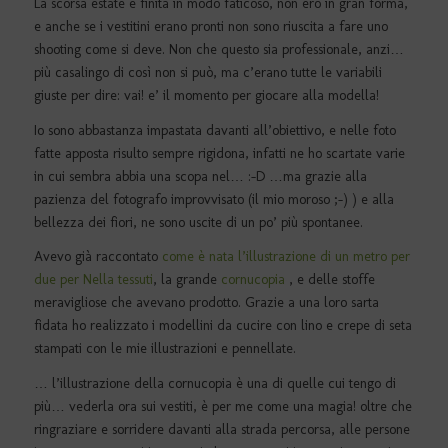
La scorsa estate è finita in modo faticoso, non ero in gran forma,
e anche se i vestitini erano pronti non sono riuscita a fare uno
shooting come si deve. Non che questo sia professionale, anzi…
più casalingo di così non si può, ma c’erano tutte le variabili
giuste per dire: vai! e’ il momento per giocare alla modella!
Io sono abbastanza impastata davanti all’obiettivo, e nelle foto
fatte apposta risulto sempre rigidona, infatti ne ho scartate varie
in cui sembra abbia una scopa nel… :-D …ma grazie alla
pazienza del fotografo improvvisato (il mio moroso ;-) ) e alla
bellezza dei fiori, ne sono uscite di un po’ più spontanee.
Avevo già raccontato
come è nata l’illustrazione di un metro per
due per Nella tessuti
, la grande
cornucopia
, e delle stoffe
meravigliose che avevano prodotto. Grazie a una loro sarta
fidata ho realizzato i modellini da cucire con lino e crepe di seta
stampati con le mie illustrazioni e pennellate.
… l’illustrazione della cornucopia è una di quelle cui tengo di
più… vederla ora sui vestiti, è per me come una magia! oltre che
ringraziare e sorridere davanti alla strada percorsa, alle persone