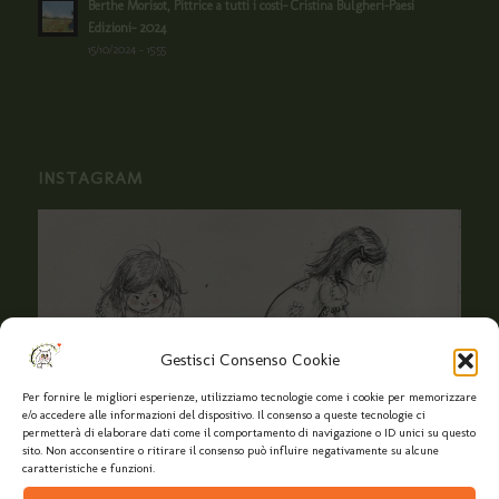
Berthe Morisot, Pittrice a tutti i costi- Cristina Bulgheri-Paesi
Edizioni- 2024
15/10/2024 - 15:55
INSTAGRAM
Gestisci Consenso Cookie
Per fornire le migliori esperienze, utilizziamo tecnologie come i cookie per memorizzare
e/o accedere alle informazioni del dispositivo. Il consenso a queste tecnologie ci
permetterà di elaborare dati come il comportamento di navigazione o ID unici su questo
sito. Non acconsentire o ritirare il consenso può influire negativamente su alcune
caratteristiche e funzioni.