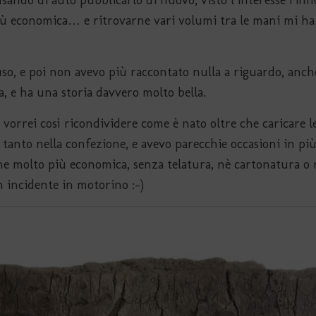
iù economica… e ritrovarne vari volumi tra le mani mi ha
uso, e poi non avevo più raccontato nulla a riguardo, anch
 e ha una storia davvero molto bella.
orrei così ricondividere come è nato oltre che caricare l
 tanto nella confezione, e avevo parecchie occasioni in pi
ne molto più economica, senza telatura, nè cartonatura o
un incidente in motorino :-)