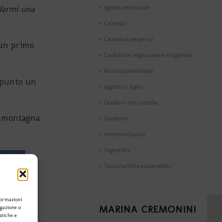
 darmi una
agenda settimanale
Calendari
Calendario perperuo
i un primo
Confezione regalo sapone artigianale
Illustrazione/stampa
a punto un
oggetto in legno
Quaderni con custodia
la montagna
Quaderno
ricettario classico
Segnalibro
Taccuino/libro autoprodotto
formazioni
MARINA CREMONINI
igazione o
stiche e