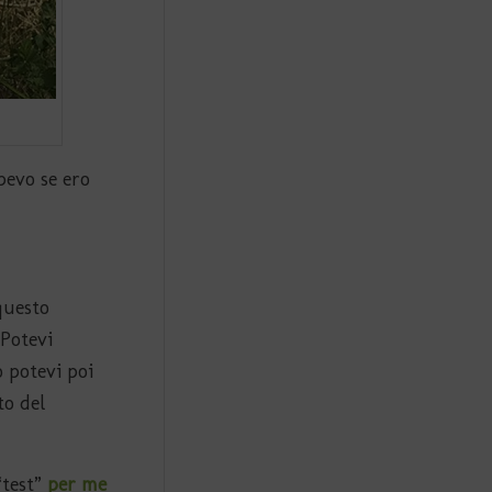
pevo se ero
questo
 Potevi
o potevi poi
to del
“test”
per me