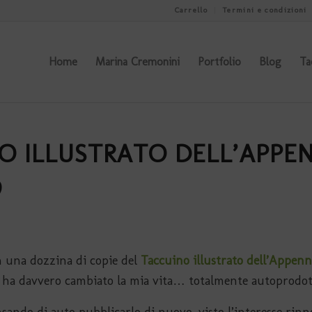
Carrello
Termini e condizioni
Home
Marina Cremonini
Portfolio
Blog
Ta
IO ILLUSTRATO DELL’APPE
9
n una dozzina di copie del
Taccuino illustrato dell’Appen
te ha davvero cambiato la mia vita… totalmente autoprodot
nsando di auto pubblicarlo di nuovo, visto l’interesse rin