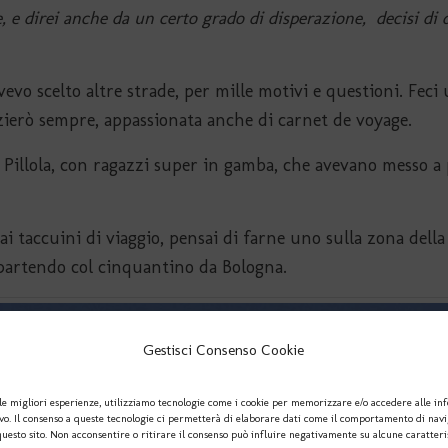
e, e direi anche da un certo grado di disperazione, decisi di
evo scelto altre strade, per mille motivi e questioni. Fec
zierò sempre, appassionata anche di carnet de voyage.
a Pillola, con ragazzi super in gamba, che avevano messo 
i taccuini di viaggio, pensai di farne uno sulla zona del
 partendo col cinquantino da Bologna.
Gestisci Consenso Cookie
le migliori esperienze, utilizziamo tecnologie come i cookie per memorizzare e/o accedere alle in
ivo. Il consenso a queste tecnologie ci permetterà di elaborare dati come il comportamento di nav
questo sito. Non acconsentire o ritirare il consenso può influire negativamente su alcune caratteri