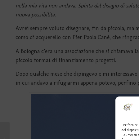
nella mia vita non andava. Spinta dal disagio di salut
nuova possibilità.
Avrei sempre voluto disegnare, fin da piccola, ma av
corso di acquerello con Pier Paola Canè, che ringra
A Bologna c’era una associazione che si chiamava l
piccolo format di finanziamento progetti.
Dopo qualche mese che dipingevo e mi interessavo a
in cui andavo a rifugiarmi appena potevo, perfino
Per fornire 
del disposit
ID unici su 
I vestitini con le mie