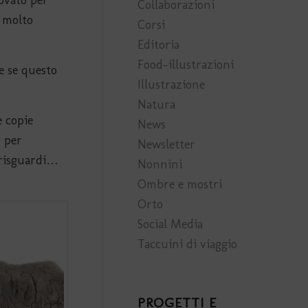
Collaborazioni
 molto
Corsi
Editoria
Food-illustrazioni
e se questo
Illustrazione
Natura
e copie
News
ù per
Newsletter
 risguardi…
Nonnini
Ombre e mostri
Orto
Social Media
Taccuini di viaggio
PROGETTI E