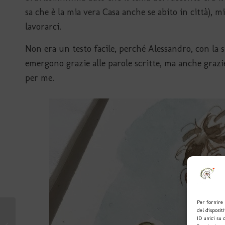
sa che è la mia vera Casa anche se abito in città), mi 
lavorarci.
Non era un testo facile, perché Alessandro, con la su
emergono grazie alle parole scritte, ma anche graz
per me.
Per fornire 
Festival
del disposit
ID unici su 
Storieadacquerello 2022,