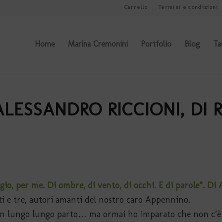
Carrello
Termini e condizioni
Home
Marina Cremonini
Portfolio
Blog
Ta
 ALESSANDRO RICCIONI, DI 
ggio, per me. Di ombre, di vento, di occhi. E di parole”. Di
i e tre, autori amanti del nostro caro Appennino.
o un lungo lungo parto… ma ormai ho imparato che non c’