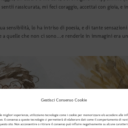
sentii rassicurata, mi feci coraggio, accettai con gioia, e in
a sensibilità, lo ha intriso di poesia, e di tante sensazioni
ie a quelle che non ci sono…e renderle in immagini era una
Gestisci Consenso Cookie
le migliori esperienze, utilizziamo tecnologie come i cookie per memorizzare e/o accedere alle in
ivo. Il consenso a queste tecnologie ci permetterà di elaborare dati come il comportamento di nav
questo sito. Non acconsentire o ritirare il consenso può influire negativamente su alcune caratteri