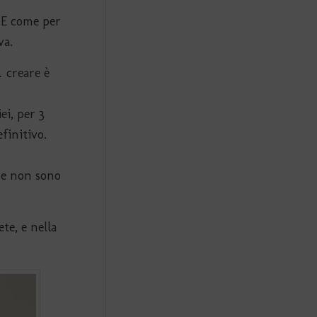
. E come per
va.
 creare è
ei, per 3
finitivo.
che non sono
te, e nella