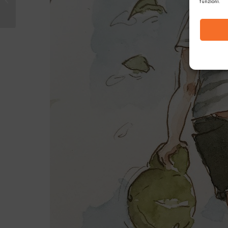
funzioni.
due bellissimi giorni a
Bergamo