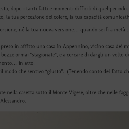
to, dopo i tanti fatti e momenti difficili di quel periodo
to, la tua percezione del colere, la tua capacità comunicati
 versione, né la tua nuova versione… quando sei lì a metà…
o preso in affitto una casa in Appennino, vicino casa dei mi
e bozze ormai “stagionate”, e a cercare di dargli un volto de
mento… in atto.
e il modo che sentivo “giusto”. (Tenendo conto del fatto 
te nella casetta sotto il Monte Vigese, oltre che nelle fagge
 Alessandro.