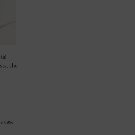
tà!
sta, che
a casa