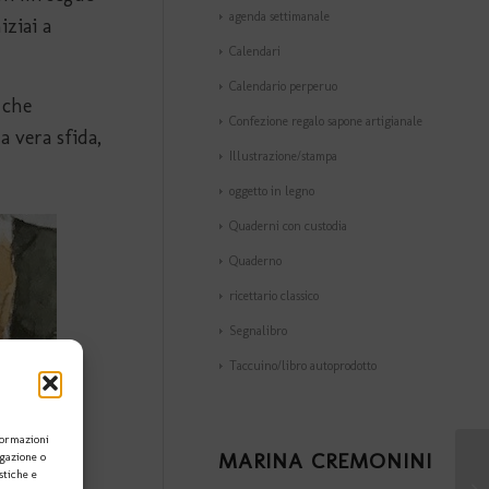
agenda settimanale
iziai a
Calendari
Calendario perperuo
 che
Confezione regalo sapone artigianale
 vera sfida,
Illustrazione/stampa
oggetto in legno
Quaderni con custodia
Quaderno
ricettario classico
Segnalibro
Taccuino/libro autoprodotto
formazioni
MARINA CREMONINI
igazione o
stiche e