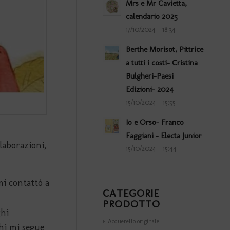
Mrs e Mr Cavietta,
calendario 2025
17/10/2024 - 18:34
Berthe Morisot, Pittrice
a tutti i costi- Cristina
Bulgheri-Paesi
Edizioni- 2024
15/10/2024 - 15:55
Io e Orso- Franco
Faggiani – Electa Junior
laborazioni,
15/10/2024 - 15:44
mi contattò a
CATEGORIE
PRODOTTO
ghi
Acquerello originale
chi mi segue