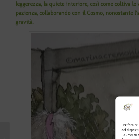
leggerezza, la quiete interiore, così come coltiva le
pazienza, collaborando con il Cosmo, nonostante l’
gravità.
Per fornire 
del disposit
Il Faggio, per me (di
ID unici su 
Alessandro Riccioni, di