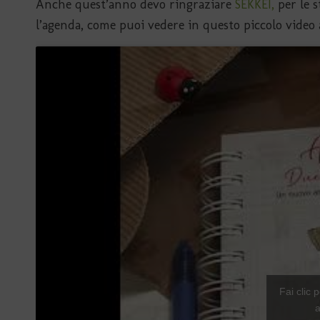
Anche quest’anno devo ringraziare
SEKKEI,
per le s
l’agenda, come puoi vedere in questo piccolo video a
Fai clic 
a