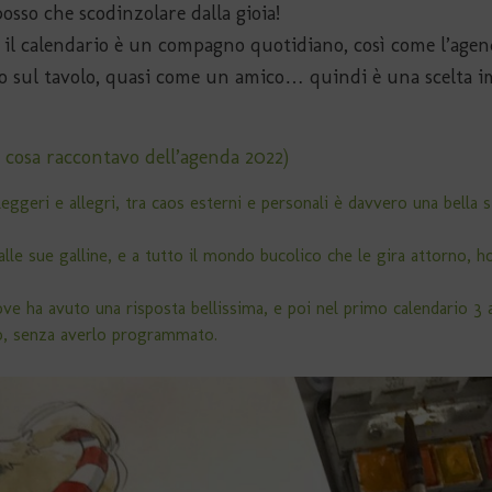
posso che scodinzolare dalla gioia!
e: il calendario è un compagno quotidiano, così come l’agen
 o sul tavolo, quasi come un amico… quindi è una scelta i
o cosa raccontavo dell’agenda 2022)
leggeri e allegri, tra caos esterni e personali è davvero una bella s
alle sue galline, e a tutto il mondo bucolico che le gira attorno, h
ove ha avuto una risposta bellissima, e poi nel primo calendario 3 a
o, senza averlo programmato.