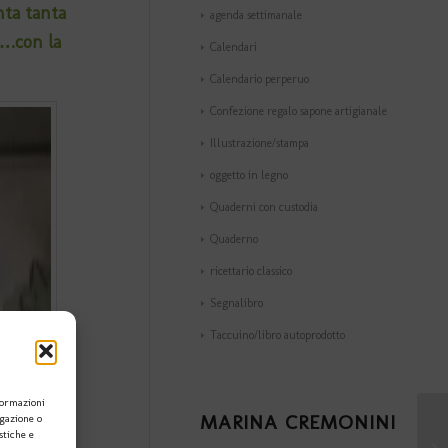
nta tanta
agenda settimanale
….con la
Calendari
Calendario perperuo
Confezione regalo sapone artigianale
Illustrazione/stampa
oggetto in legno
Quaderni con custodia
Quaderno
ricettario classico
Segnalibro
Taccuino/libro autoprodotto
formazioni
MARINA CREMONINI
igazione o
stiche e