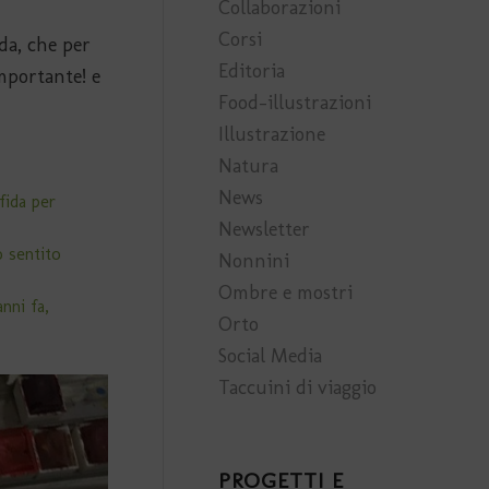
Collaborazioni
Corsi
da, che per
Editoria
mportante! e
Food-illustrazioni
Illustrazione
Natura
News
fida per
Newsletter
o sentito
Nonnini
Ombre e mostri
nni fa,
Orto
Social Media
Taccuini di viaggio
PROGETTI E