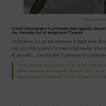
La Mery, e la sua am
Il tutto senza perdere la profondità dello sguardo, che poi
ma, riuscendo così ad assaporarne l’Essenza.
Quest’anno, un po’ par cambiare il taglio delle illu
suo taccuino botanico
: le piace infatti andar a zon
di pennelli… e mi ha dato il permesso di pubblicare 
Il mio desiderio (e obiettivo) è che l’armonia del su
piene settimane-centrifuga che abbiamo tutti… come u
spaiati, o avranno cambiato colore, ma saranno morbidi,