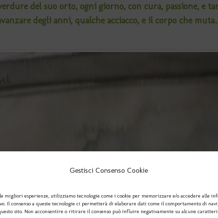
 verdure del suo orto, ogni giorno, con cura, passione, e ta
avanzare degli anni, qualche acciacco, e il corpo che muta
Gestisci Consenso Cookie
le migliori esperienze, utilizziamo tecnologie come i cookie per memorizzare e/o accedere alle in
ivo. Il consenso a queste tecnologie ci permetterà di elaborare dati come il comportamento di nav
questo sito. Non acconsentire o ritirare il consenso può influire negativamente su alcune caratteri