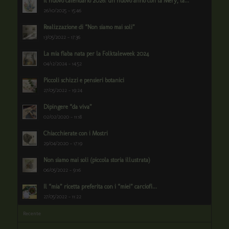
Il nuovo calendario 2026: un nuovo anno con la Mery, la...
26/10/2025 - 15:46
Realizzazione di “Non siamo mai soli”
13/05/2022 - 17:36
La mia fiaba nata per la Folktaleweek 2024
04/12/2024 - 14:52
Piccoli schizzi e pensieri botanici
27/05/2022 - 19:24
Dipingere “da viva”
02/02/2020 - 11:18
Chiacchierate con i Mostri
29/04/2020 - 17:19
Non siamo mai soli (piccola storia illustrata)
06/05/2022 - 9:16
Il “mia” ricetta preferita con i “miei” carciofi...
27/05/2022 - 11:22
Recente