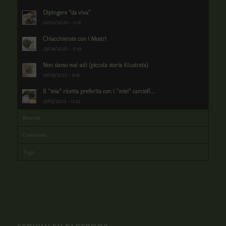
Dipingere “da viva”
02/02/2020 - 11:18
Chiacchierate con i Mostri
29/04/2020 - 17:19
Non siamo mai soli (piccola storia illustrata)
06/05/2022 - 9:16
Il “mia” ricetta preferita con i “miei” carciofi...
27/05/2022 - 11:22
Recente
Commenti
Tags