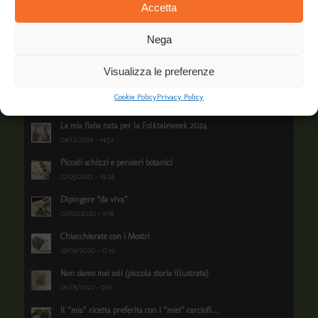
Accetta
Popolare
Nega
Il nuovo calendario 2026: un nuovo anno con la Mery, la...
26/10/2025 - 15:46
Visualizza le preferenze
Realizzazione di “Non siamo mai soli”
Cookie Policy
Privacy Policy
13/05/2022 - 17:36
La mia fiaba nata per la Folktaleweek 2024
04/12/2024 - 14:52
Piccoli schizzi e pensieri botanici
27/05/2022 - 19:24
Dipingere “da viva”
02/02/2020 - 11:18
Chiacchierate con i Mostri
29/04/2020 - 17:19
Non siamo mai soli (piccola storia illustrata)
06/05/2022 - 9:16
Il “mia” ricetta preferita con i “miei” carciofi...